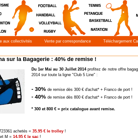
e aux collectivités
Vente par correspondance
Téléchargement Ca
a sur la Bagagerie : 40% de remise !
Du 1er Mai au 30 Juillet 2014
profitez de notre offre baga
2014 sur toute la ligne "Club 5 Line" :
-
30%
de remise dès 300 € d'achat* + Franco de port !
- 40%
de remise dès 800 € d'achat* + Franco de port !
* 300 et 800 € = prix catalogue avant remise.
f 723361 achetés =
35.95 € le trolley
!
ort M =
14.95 € le sac
!