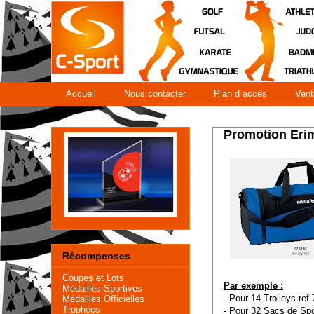
Accueil
Nous contacter
Plan d accès
Vent
Promotion Erim
Récompenses
Coupes et Lots
Par exemple :
Médailles Sportives
- Pour 14 Trolleys re
Médailles Officielles
Trophées
- Pour 32 Sacs de Sp