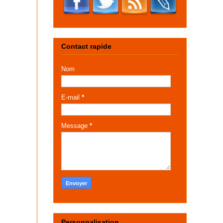
Contact rapide
Nom
E-mail
*
Message
*
Personnalisation