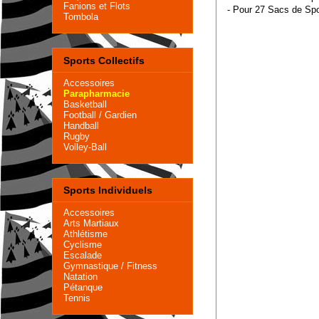
Fanions et Flots
- Pour 27 Sacs de Sp
Tombola
Sports Collectifs
Accessoires
Parapharmacie
Basketball
Football
/
Gardien
Handball
Rugby
Volley-Ball
Sports Individuels
Accessoires
Arts Martiaux
Athlétisme
Cyclisme
Escalade
Gymnastique
/
Fitness
Natation
Pétanque
Tennis