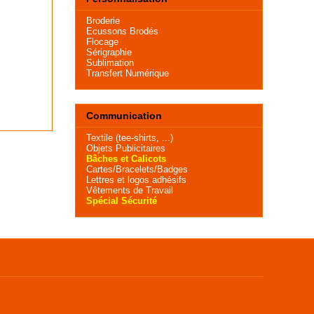
Broderie
Ecussons Brodés
Flocage
Sérigraphie
Sublimation
Transfert Numérique
Communication
Textile (tee-shirts, ...)
Objets Publicitaires
Bâches et Calicots
Cartes/Bracelets/Badges
Lettres et logos adhésifs
Vêtements de Travail
Spécial Sécurité