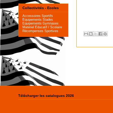
Collectivités - Ecoles
Accessoires Sportifs
Equipements Stades
Equipements Gymnases
Matériel Educatif
/ Scolaire
Récompenses Sportives
Télécharger les catalogues 2026