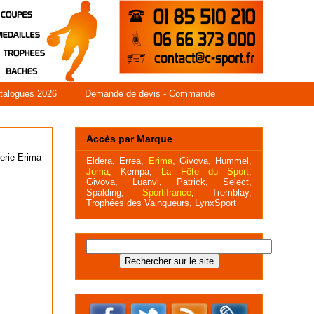
talogues 2026
Demande de devis - Commande
Accès par Marque
gerie Erima
Eldera
,
Errea
,
Erima
,
Givova,
Hummel
,
Joma
,
Kempa,
La Fête du Sport
,
Givova,
Luanvi,
Patrick,
Select,
Spalding,
Sportifrance
,
Tremblay,
Trophées des Vainqueurs,
LynxSport