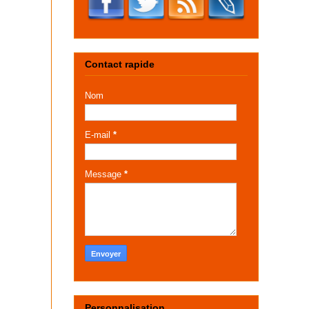
Contact rapide
Nom
E-mail
*
Message
*
Personnalisation