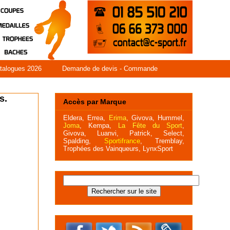
talogues 2026
Demande de devis - Commande
s.
Accès par Marque
Eldera
,
Errea
,
Erima
,
Givova,
Hummel
,
Joma
,
Kempa,
La Fête du Sport
,
Givova,
Luanvi,
Patrick,
Select,
Spalding,
Sportifrance
,
Tremblay,
Trophées des Vainqueurs,
LynxSport