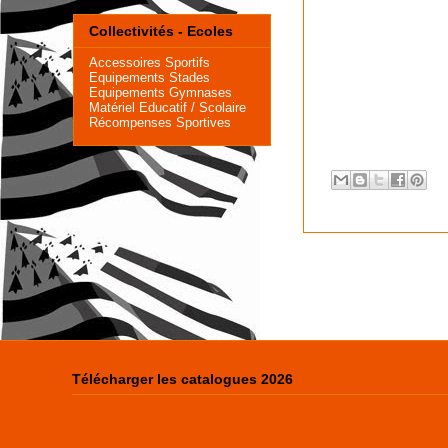
Collectivités - Ecoles
Accessoires Sportifs
Equipements Stades
Equipements Gymnases
Matériel Educatif
/ Scolaire
Récompenses Sportives
Télécharger les catalogues 2026