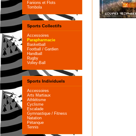
Fanions et Flots
Tombola
Sports Collectifs
Accessoires
Parapharmacie
Basketball
Football
/
Gardien
Handball
Rugby
Volley-Ball
Sports Individuels
Accessoires
Arts Martiaux
Athlétisme
Cyclisme
Escalade
Gymnastique
/
Fitness
Natation
Pétanque
Tennis