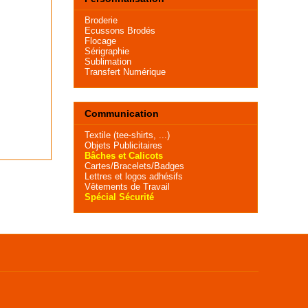
Broderie
Ecussons Brodés
Flocage
Sérigraphie
Sublimation
Transfert Numérique
Communication
Textile (tee-shirts, ...)
Objets Publicitaires
Bâches et Calicots
Cartes/Bracelets/Badges
Lettres et logos adhésifs
Vêtements de Travail
Spécial Sécurité