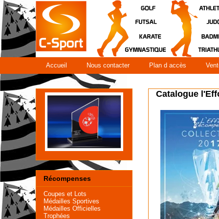
Accueil
Nous contacter
Plan d accès
Vent
Catalogue l'Ef
Récompenses
Coupes et Lots
Médailles Sportives
Médailles Officielles
Trophées