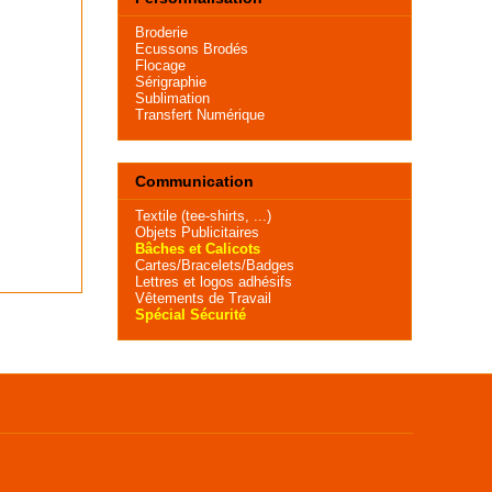
Broderie
Ecussons Brodés
Flocage
Sérigraphie
Sublimation
Transfert Numérique
Communication
Textile (tee-shirts, ...)
Objets Publicitaires
Bâches et Calicots
Cartes/Bracelets/Badges
Lettres et logos adhésifs
Vêtements de Travail
Spécial Sécurité