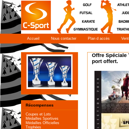
Accueil
Nous contacter
Plan d accès
Vent
Offre Spéciale
port offert.
Récompenses
Coupes et Lots
Médailles Sportives
Médailles Officielles
Trophées