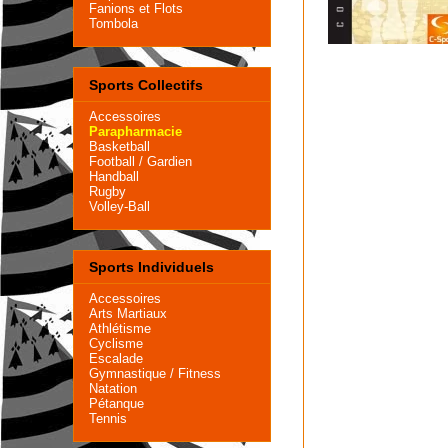
Fanions et Flots
Tombola
Sports Collectifs
Accessoires
Parapharmacie
Basketball
Football
/
Gardien
Handball
Rugby
Volley-Ball
Sports Individuels
Accessoires
Arts Martiaux
Athlétisme
Cyclisme
Escalade
Gymnastique
/
Fitness
Natation
Pétanque
Tennis