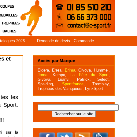
talogues 2026
Demande de devis - Commande
es et
Accès par Marque
Eldera
,
Errea
,
Erima
,
Givova,
Hummel
,
Joma
,
Kempa,
La Fête du Sport
,
Givova,
Luanvi,
Patrick,
Select,
Spalding,
Sportifrance
,
Tremblay,
Trophées des Vainqueurs,
LynxSport
tes les
u Sport,
!!
ni sur la