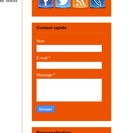
 des stocks
Contact rapide
Nom
E-mail
*
Message
*
Personnalisation