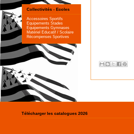
Collectivités - Ecoles
Accessoires Sportifs
Equipements Stades
Equipements Gymnases
Matériel Educatif
/ Scolaire
Récompenses Sportives
Télécharger les catalogues 2026